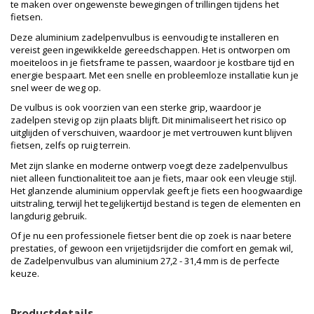
te maken over ongewenste bewegingen of trillingen tijdens het
fietsen.
Deze aluminium zadelpenvulbus is eenvoudig te installeren en
vereist geen ingewikkelde gereedschappen. Het is ontworpen om
moeiteloos in je fietsframe te passen, waardoor je kostbare tijd en
energie bespaart. Met een snelle en probleemloze installatie kun je
snel weer de weg op.
De vulbus is ook voorzien van een sterke grip, waardoor je
zadelpen stevig op zijn plaats blijft. Dit minimaliseert het risico op
uitglijden of verschuiven, waardoor je met vertrouwen kunt blijven
fietsen, zelfs op ruig terrein.
Met zijn slanke en moderne ontwerp voegt deze zadelpenvulbus
niet alleen functionaliteit toe aan je fiets, maar ook een vleugje stijl.
Het glanzende aluminium oppervlak geeft je fiets een hoogwaardige
uitstraling, terwijl het tegelijkertijd bestand is tegen de elementen en
langdurig gebruik.
Of je nu een professionele fietser bent die op zoek is naar betere
prestaties, of gewoon een vrijetijdsrijder die comfort en gemak wil,
de Zadelpenvulbus van aluminium 27,2 - 31,4 mm is de perfecte
keuze.
Productdetails