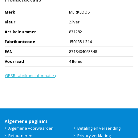
Merk
MERKLOOS
Kleur
Zilver
Artikelnummer
831282
Fabrikantcode
1501351-314
EAN
8718404063348
Voorraad
4 Items
GPSR fabrikant informatie
▾
Algemene pagina's
Algemene voorwaarden
Betaling en verzending
Retourneren
Privacy verklaring