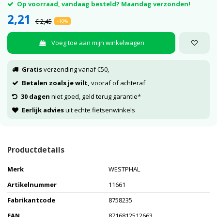
Op voorraad, vandaag besteld? Maandag verzonden!
2,21
€ 2,45
-10%
Voeg toe aan mijn winkelwagen
Gratis
verzending vanaf €50,-
Betalen zoals je wilt,
vooraf of achteraf
30 dagen
niet goed, geld terug garantie*
Eerlijk advies
uit echte fietsenwinkels
Productdetails
Merk
WESTPHAL
Artikelnummer
11661
Fabrikantcode
8758235
EAN
8716812512663