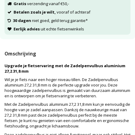
Gratis
verzending vanaf €50,-
Betalen zoals je wilt,
vooraf of achteraf
30 dagen
niet goed, geld terug garantie*
Eerlijk advies
uit echte fietsenwinkels
Omschrijving
Upgrade je fietservaring met de Zadelpenvulbus aluminium
27,2 31,8 mm
Wil je je fiets naar een hoger niveau tillen. De Zadelpenvulbus
aluminium 27,2 31,8 mm is de perfecte upgrade voor jou. Deze
hoogwaardige zadelpenvulbus is gemaakt van duurzaam aluminium
en is ontworpen om je fietservaring te verbeteren.
Met de Zadelpenvulbus aluminium 27,2 31,8 mm kun je eenvoudig de
hoogte van je zadel aanpassen. Dankzij de nauwkeurige maat van
27,2 31,8 mm past deze zadelpenvulbus perfect bij de meeste
fietsen. Je kunt nu genieten van een comfortabele en ergonomische
fietshouding, ongeacht je lichaamsbouw.
Deze zadelpenvulbus is niet alleen functioneel, maar ook stijlvol. Het