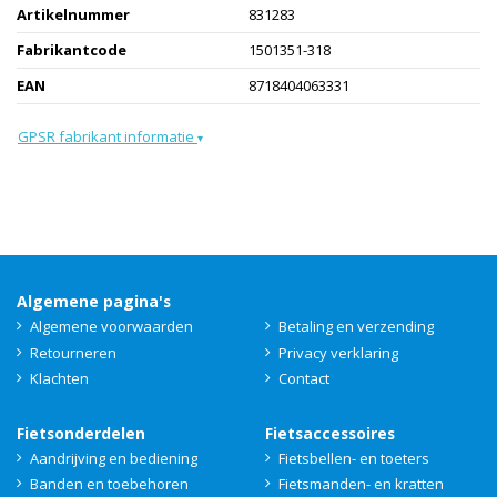
Artikelnummer
831283
Fabrikantcode
1501351-318
EAN
8718404063331
GPSR fabrikant informatie
▾
Algemene pagina's
Algemene voorwaarden
Betaling en verzending
Retourneren
Privacy verklaring
Klachten
Contact
Fietsonderdelen
Fietsaccessoires
Aandrijving en bediening
Fietsbellen- en toeters
Banden en toebehoren
Fietsmanden- en kratten