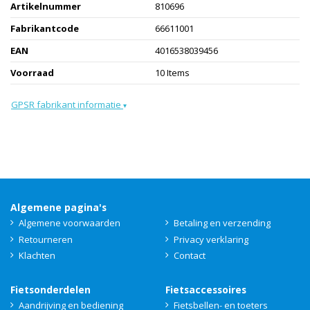
Artikelnummer
810696
Fabrikantcode
66611001
EAN
4016538039456
Voorraad
10 Items
GPSR fabrikant informatie
▾
Algemene pagina's
Algemene voorwaarden
Betaling en verzending
Retourneren
Privacy verklaring
Klachten
Contact
Fietsonderdelen
Fietsaccessoires
Aandrijving en bediening
Fietsbellen- en toeters