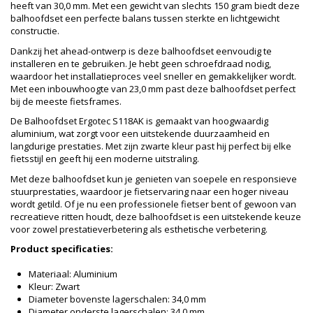
heeft van 30,0 mm. Met een gewicht van slechts 150 gram biedt deze
balhoofdset een perfecte balans tussen sterkte en lichtgewicht
constructie.
Dankzij het ahead-ontwerp is deze balhoofdset eenvoudig te
installeren en te gebruiken. Je hebt geen schroefdraad nodig,
waardoor het installatieproces veel sneller en gemakkelijker wordt.
Met een inbouwhoogte van 23,0 mm past deze balhoofdset perfect
bij de meeste fietsframes.
De Balhoofdset Ergotec S118AK is gemaakt van hoogwaardig
aluminium, wat zorgt voor een uitstekende duurzaamheid en
langdurige prestaties. Met zijn zwarte kleur past hij perfect bij elke
fietsstijl en geeft hij een moderne uitstraling.
Met deze balhoofdset kun je genieten van soepele en responsieve
stuurprestaties, waardoor je fietservaring naar een hoger niveau
wordt getild. Of je nu een professionele fietser bent of gewoon van
recreatieve ritten houdt, deze balhoofdset is een uitstekende keuze
voor zowel prestatieverbetering als esthetische verbetering.
Product specificaties:
Materiaal: Aluminium
Kleur: Zwart
Diameter bovenste lagerschalen: 34,0 mm
Diameter onderste lagerschalen: 34,0 mm