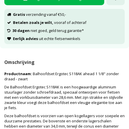
Gratis
verzending vanaf €50,-
Betalen zoals je wilt,
vooraf of achteraf
30 dagen
niet goed, geld terug garantie*
Eerlijk advies
uit echte fietsenwinkels
Omschrijving
Productnaam:
Balhoofdset Ergotec S118AK ahead 1 1/8" zonder
draad - zwart
De Balhoofdset Ergotec S118AK is een hoogwaardige aluminium
stuurlager zonder schroefdraad, speciaal ontworpen voor fietsen
met een vorkbuisdiameter van 28,6 mm. Met zijn strakke en stijlvolle
zwarte kleur voegt deze balhoofdset een vleugje elegantie toe aan
je fiets.
Deze balhoofdset is voorzien van open kogellagers voor soepele en
duurzame prestaties. De bovenste en onderste lagerschalen
hebben een diameter van 34,0 mm, terwijl de conus een diameter