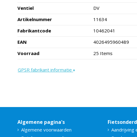
Ventiel
DV
Artikelnummer
11634
Fabrikantcode
10462041
EAN
4026495960489
Voorraad
25 Items
GPSR fabrikant informatie
▾
Algemene pagina's
Fietsonder
Algemene voorwaarden
Aandrijving 