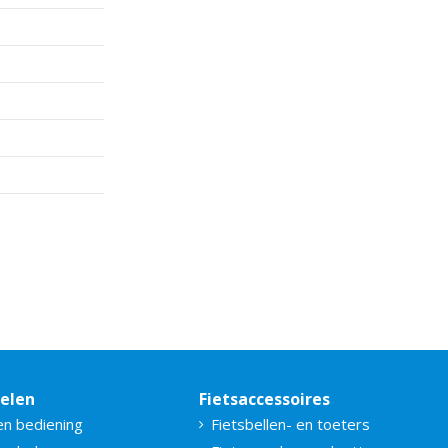
delen
Fietsaccessoires
en bediening
Fietsbellen- en toeters