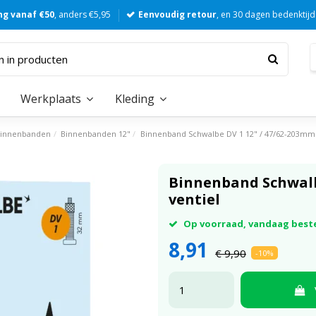
ng vanaf €50
, anders €5,95
Eenvoudig retour
, en 30 dagen bedenktijd
Werkplaats
Kleding
innenbanden
Binnenbanden 12"
Binnenband Schwalbe DV 1 12" / 47/62-203mm
Binnenband Schwalb
ventiel
Op voorraad, vandaag best
8,91
€ 9,90
-10%