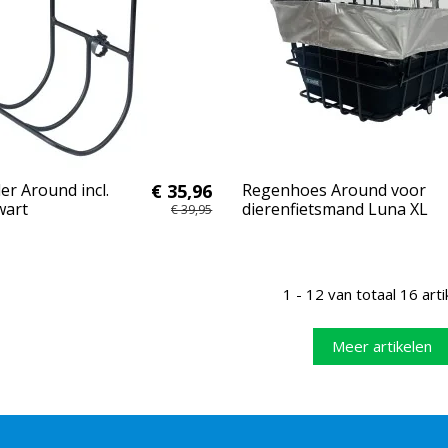
r Around incl.
€ 35,96
Regenhoes Around voor
wart
dierenfietsmand Luna XL
€ 39,95
1 - 12 van totaal 16 arti
Meer artikelen