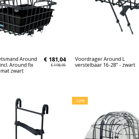
ietsmand Around
€ 181,04
Voordrager Around L
ncl. Around fix
verstelbaar 16-28" - zwart
€ 198,95
 mat zwart
-10%