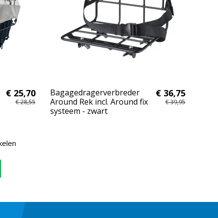
€ 25,70
Bagagedragerverbreder
€ 36,75
Around Rek incl. Around fix
€ 28,55
€ 39,95
systeem - zwart
kelen