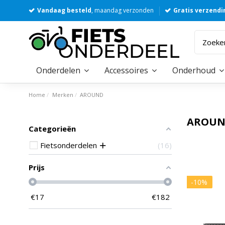
Vandaag besteld
, maandag verzonden
Gratis verzendi
Onderdelen
Accessoires
Onderhoud
Home
Merken
AROUND
AROU
Categorieën
Fietsonderdelen
16
Prijs
-10%
€
17
€
182