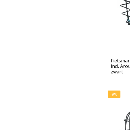
Fietsman
incl. Aro
zwart
-9%