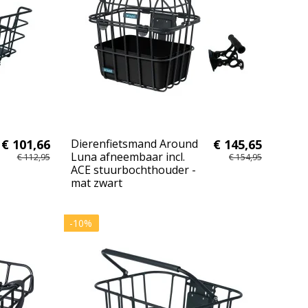
€ 101,66
Dierenfietsmand Around
€ 145,65
Luna afneembaar incl.
€ 112,95
€ 154,95
ACE stuurbochthouder -
mat zwart
-10%