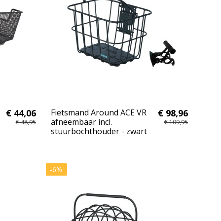
€ 44,06
Fietsmand Around ACE VR
€ 98,96
afneembaar incl.
€ 48,95
€ 109,95
stuurbochthouder - zwart
-6%