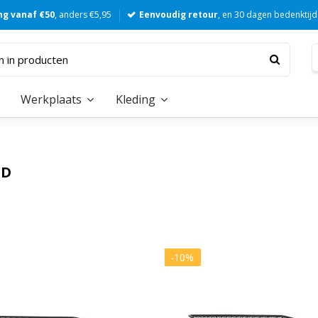
ng vanaf €50
, anders €5,95
Eenvoudig retour
, en 30 dagen bedenktijd
Werkplaats
Kleding
ND
-10%