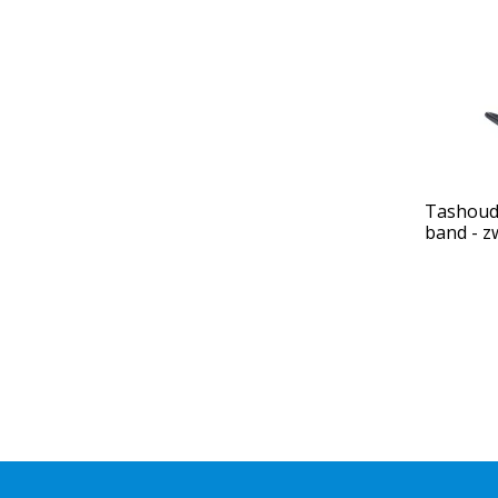
Tashoude
band - z