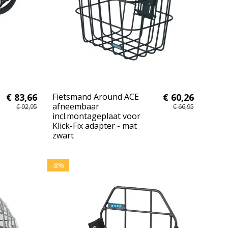
€ 83,66
Fietsmand Around ACE
€ 60,26
afneembaar
€ 92,95
€ 66,95
incl.montageplaat voor
Klick-Fix adapter - mat
zwart
-8%