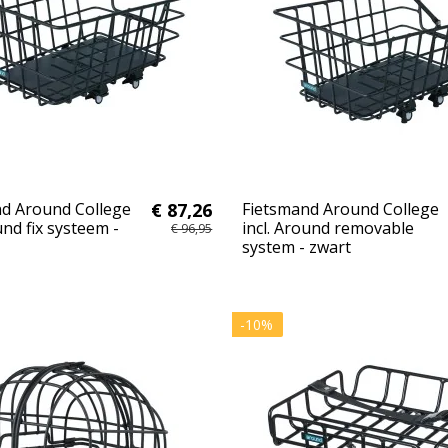
d Around College
€ 87,26
Fietsmand Around College
und fix systeem -
incl. Around removable
€ 96,95
system - zwart
-10%