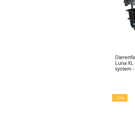
Dierenf
Luna XL i
system -
-10%